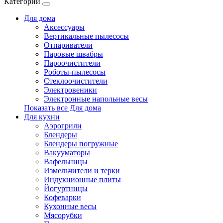
Категории
Для дома
Аксессуары
Вертикальные пылесосы
Отпариватели
Паровые швабры
Пароочистители
Роботы-пылесосы
Стеклоочистители
Электровеники
Электронные напольные весы
Показать все Для дома
Для кухни
Аэрогрили
Блендеры
Блендеры погружные
Вакууматоры
Вафельницы
Измельчители и терки
Индукционные плиты
Йогуртницы
Кофеварки
Кухонные весы
Мясорубки