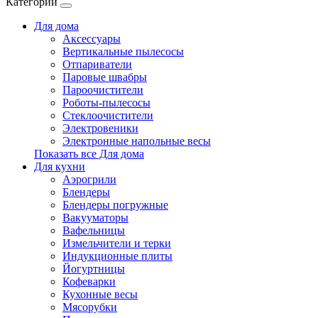
Категории
Для дома
Аксессуары
Вертикальные пылесосы
Отпариватели
Паровые швабры
Пароочистители
Роботы-пылесосы
Стеклоочистители
Электровеники
Электронные напольные весы
Показать все Для дома
Для кухни
Аэрогрили
Блендеры
Блендеры погружные
Вакууматоры
Вафельницы
Измельчители и терки
Индукционные плиты
Йогуртницы
Кофеварки
Кухонные весы
Мясорубки