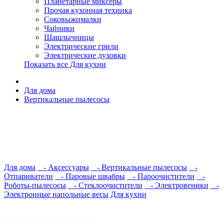
Планетарные миксеры
Прочая кухонная техника
Соковыжималки
Чайники
Шашлычницы
Электрические грили
Электрические духовки
Показать все Для кухни
Для дома
Вертикальные пылесосы
Для дома
- Аксессуары
- Вертикальные пылесосы
-
Отпариватели
- Паровые швабры
- Пароочистители
-
Роботы-пылесосы
- Стеклоочистители
- Электровеники
-
Электронные напольные весы
Для кухни