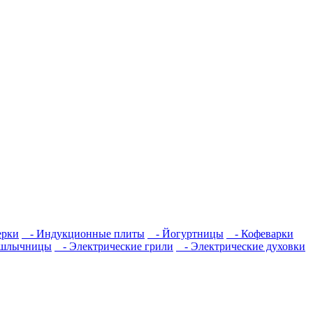
ерки
- Индукционные плиты
- Йогуртницы
- Кофеварки
шлычницы
- Электрические грили
- Электрические духовки