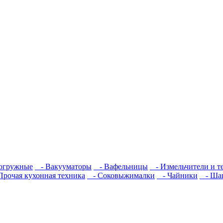
огружные
- Вакууматоры
- Вафельницы
- Измельчители и т
рочая кухонная техника
- Соковыжималки
- Чайники
- Ша