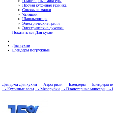
Планетарные миксеры
Прочая кухонная техника
Соковыжималки
Чайники
Шашлычницы
Электрические грили
Электрические духовки
Показать все Для кухни
Для кухни
Блендеры погружные
Для дома
Для кухни
- Аэрогрили
- Блендеры
- Блендеры п
- Кухонные весы
- Мясорубки
- Планетарные миксеры
- П