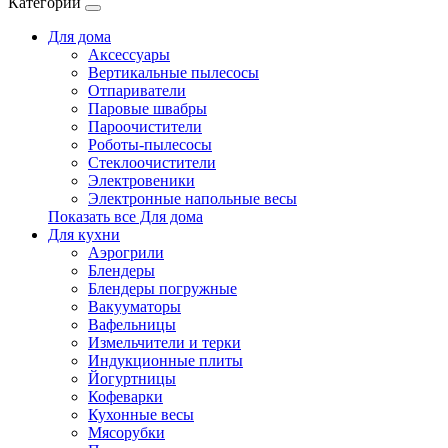
Категории
Для дома
Аксессуары
Вертикальные пылесосы
Отпариватели
Паровые швабры
Пароочистители
Роботы-пылесосы
Стеклоочистители
Электровеники
Электронные напольные весы
Показать все Для дома
Для кухни
Аэрогрили
Блендеры
Блендеры погружные
Вакууматоры
Вафельницы
Измельчители и терки
Индукционные плиты
Йогуртницы
Кофеварки
Кухонные весы
Мясорубки